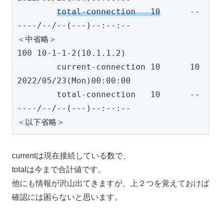
total-connection   10
      --   
----/--/--(---)--:--:--

＜中省略＞

100 10-1-1-2(10.1.1.2)

        current-connection 10      10   
2022/05/23(Mon)00:00:00

        total-connection   10      --   
----/--/--(---)--:--:--

＜以下省略＞
currentは現在接続している数で、
totalは今まで合計値です。
他にも情報が沢山出てきますが、上２つを覚えておけば
確認には困らないと思います。