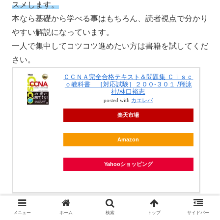
スメします。
本なら基礎から学べる事はもちろん、読者視点で分かり
やすい解説になっています。
一人で集中してコツコツ進めたい方は書籍を試してくだ
さい。
ＣＣＮＡ完全合格テキスト＆問題集 Ｃｉｓｃ
ｏ教科書 ［対応試験］２００-３０１ /翔泳
社/林口裕志
posted with
カエレバ
楽天市場
Amazon
Yahooショッピング
メニュー
ホーム
検索
トップ
サイドバー