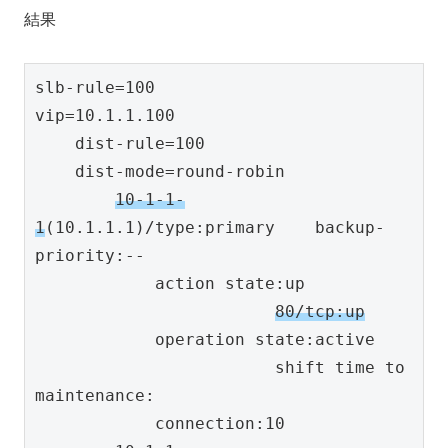
結果
slb-rule=100

vip=10.1.1.100

    dist-rule=100

    dist-mode=round-robin

10-1-1-
1
(10.1.1.1)/type:primary    backup-
priority:--

            action state:up

80/tcp:up
            operation state:active

                        shift time to 
maintenance:

            connection:10
