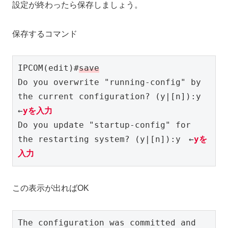
設定が終わったら保存しましょう。
保存するコマンド
IPCOM(edit)#
save
Do you overwrite "running-config" by 
the current configuration? (y|[n]):y　
←
yを入力
Do you update "startup-config" for 
the restarting system? (y|[n]):y　←
yを
入力
この表示が出ればOK
The configuration was committed and 