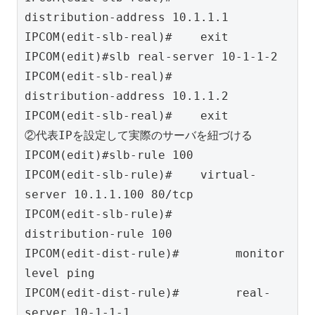
distribution-address 10.1.1.1

IPCOM(edit-slb-real)#    exit

IPCOM(edit)#slb real-server 10-1-1-2

IPCOM(edit-slb-real)#    
distribution-address 10.1.1.2

IPCOM(edit-slb-real)#    exit

②代表IPを設定して実際のサーバを紐づける

IPCOM(edit)#slb-rule 100

IPCOM(edit-slb-rule)#    virtual-
server 10.1.1.100 80/tcp

IPCOM(edit-slb-rule)#    
distribution-rule 100

IPCOM(edit-dist-rule)#        monitor 
level ping

IPCOM(edit-dist-rule)#        real-
server 10-1-1-1
