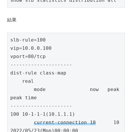
show slb statistics distribution all
結果
slb-rule=100

vip=10.0.0.100

vport=80/tcp

---------------------

dist-rule class-map

    real

        mode               now   peak   
peak time

---------------------

100 10-1-1-1(10.1.1.1)

current-connection 10
      10   
2022/05/23(Mon)00:00:00
