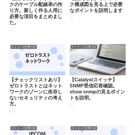
クのケーブル配線表の作
ク構成図を見る上で必要
り方。新しく作る人用に
なポイントを説明します
必要な項目をまとめまし
...
た。
...
ネトエンの仕事の話
ネトエンの仕事の話
【チェックリストあり】
【Catalystスイッチ】
ゼロトラストとはネット
SNMP受信応答確認。
ワークのゾーンに依存し
show snmpの見るポイン
ないセキュリティの考え
トを説明。
方。
...
...
ネトエンの仕事の話
ネトエンの仕事の話