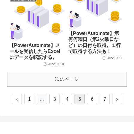
【PowerAutomate】第
何何曜日（第2火曜日な
【PowerAutomate】メ
ど）の日付を取得。１行
ールを受信したらExcel
で取得する方法も！
にデータを転記する。
2022.07.11
2022.07.10
次のページ
1
…
3
4
5
6
7