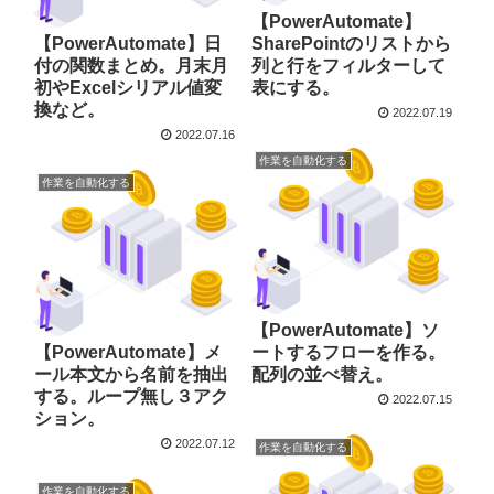
【PowerAutomate】
【PowerAutomate】日
SharePointのリストから
付の関数まとめ。月末月
列と行をフィルターして
初やExcelシリアル値変
表にする。
換など。
2022.07.19
2022.07.16
作業を自動化する
作業を自動化する
【PowerAutomate】ソ
【PowerAutomate】メ
ートするフローを作る。
ール本文から名前を抽出
配列の並べ替え。
する。ループ無し３アク
2022.07.15
ション。
2022.07.12
作業を自動化する
作業を自動化する