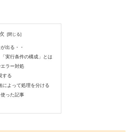
次
ーが出る・・
る「実行条件の構成」とは
でエラー対処
無視する
有無によって処理を分ける
を使った記事