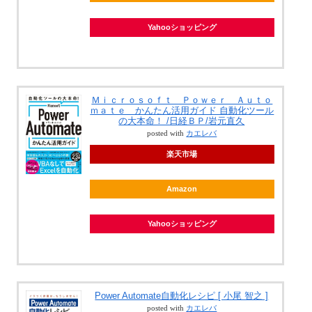
Yahooショッピング
Ｍｉｃｒｏｓｏｆｔ Ｐｏｗｅｒ Ａｕｔｏ
ｍａｔｅ かんたん活用ガイド 自動化ツール
の大本命！ /日経ＢＰ/岩元直久
posted with
カエレバ
楽天市場
Amazon
Yahooショッピング
Power Automate自動化レシピ [ 小尾 智之 ]
posted with
カエレバ