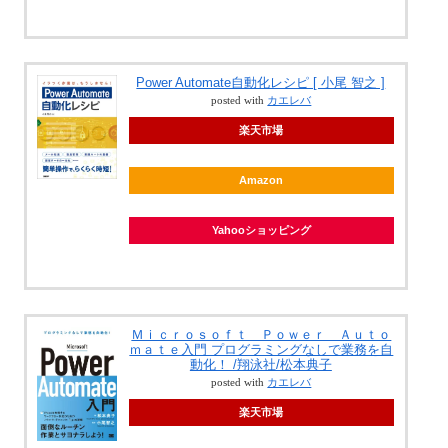
Power Automate自動化レシピ [ 小尾 智之 ]
posted with
カエレバ
楽天市場
Amazon
Yahooショッピング
Ｍｉｃｒｏｓｏｆｔ Ｐｏｗｅｒ Ａｕｔｏ
ｍａｔｅ入門 プログラミングなしで業務を自
動化！ /翔泳社/松本典子
posted with
カエレバ
楽天市場