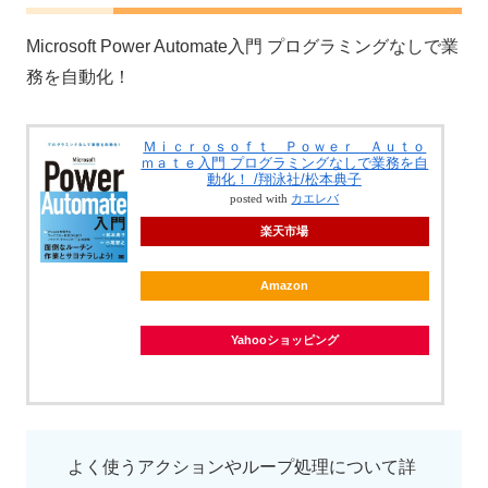
Microsoft Power Automate入門 プログラミングなしで業
務を自動化！
Ｍｉｃｒｏｓｏｆｔ Ｐｏｗｅｒ Ａｕｔｏ
ｍａｔｅ入門 プログラミングなしで業務を自
動化！ /翔泳社/松本典子
posted with
カエレバ
楽天市場
Amazon
Yahooショッピング
よく使うアクションやループ処理について詳