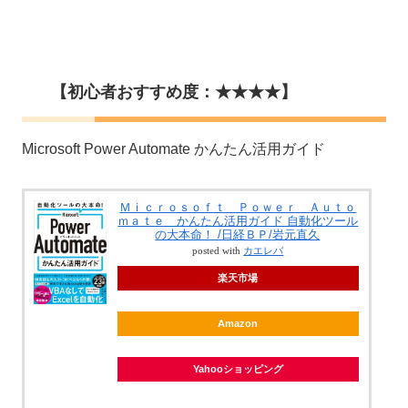
【初心者おすすめ度：★★★★】
Microsoft Power Automate かんたん活用ガイド
Ｍｉｃｒｏｓｏｆｔ Ｐｏｗｅｒ Ａｕｔｏ
ｍａｔｅ かんたん活用ガイド 自動化ツール
の大本命！ /日経ＢＰ/岩元直久
posted with
カエレバ
楽天市場
Amazon
Yahooショッピング