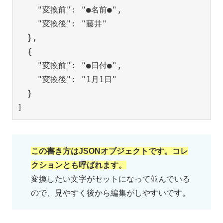
    "変換前": "●名前●",

    "変換後": "藤井"

  },

  {

    "変換前": "●日付●",

    "変換後": "1月1日"

  }

]
この書き方はJSONオブジェクトです。コレ
クションとも呼ばれます。
変換したい文字がセットになって並んでいる
ので、見やすく後から編集がしやすいです。