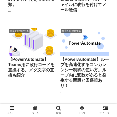
類。
ァイルに改行を付けてメ
ール送信
...
...
作業を自動化する
作業を自動化する
【PowerAutomate】
【PowerAutomate】ルー
Teams用に改行コードを
プを高速化するコンカレ
置換する。メタ文字の置
ンシー制御の使い方。ル
換も紹介
ープ内に変数があると発
生する問題と回避策あ
...
り！
...
作業を自動化する
作業を自動化する
メニュー
ホーム
検索
トップ
サイドバー