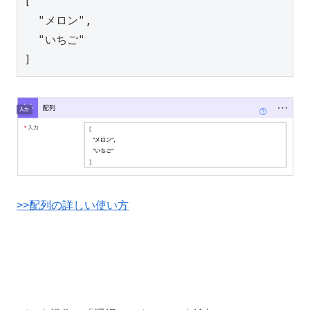
[

  "メロン",

  "いちご"

]
>>配列の詳しい使い方