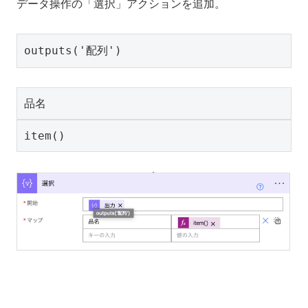
データ操作の「選択」アクションを追加。
outputs('配列')
品名
item()